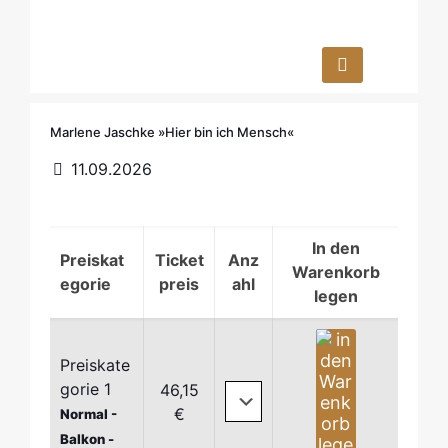
© Joachim Gern (Meret Becker & Dietmar Loeffler)
Marlene Jaschke »Hier bin ich Mensch«
11.09.2026
In den
Preiskat
Ticket
Anz
Warenkorb
egorie
preis
ahl
legen
Preiskate
gorie 1
46,15
€
Normal -
Balkon -