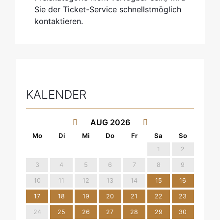
Sie der Ticket-Service schnellstmöglich
kontaktieren.
KALENDER
AUG 2026
© Anna Maggy (Ólafur Arnalds)
1
2
3
4
5
6
7
8
9
10
11
12
13
14
15
16
17
18
19
20
21
22
23
24
25
26
27
28
29
30