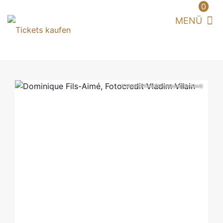
0
© Vladim Vilain (Dominique Fils-Aimé)