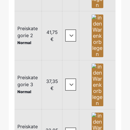
© Luke Rogers (Stella Cole)
Preiskate
41,75
gorie 2
€
Normal
Preiskate
37,35
gorie 3
€
Normal
© Gregor Hohenberg / Sony Music (Jonas Kaufmann)
Preiskate