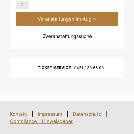
31
Veranstaltungen im Aug >
Veranstaltungssuche
© Jörg Grosse-Geldermann (»Tribute to Esbjörn Svensson Trio«)
TICKET-SERVICE
0421 / 33 66 99
Kontakt
|
Impressum
|
Datenschutz
|
Compliance - Hinweisgeber